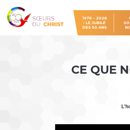
Aller
Outils
au
personnels
contenu.
|
Aller
à
1976 - 2026
la
: LE JUBILÉ
SO
navigation
DES 50 ANS
N
CE QUE 
L'h