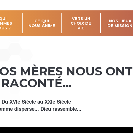
QUI
VERS UN
CE QUI
NOS LIEUX
MMES
CHOIX DE
NOUS ANIME
DE MISSION
OUS ?
VIE
NOS MÈRES NOUS ONT
RACONTÉ...
Du XVIe Siècle au XXIe Siècle
omme disperse... Dieu rassemble...