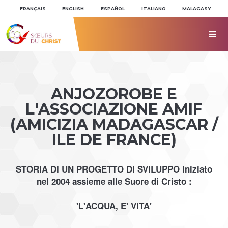
Aller
Outils
au
personnels
FRANÇAIS
ENGLISH
ESPAÑOL
ITALIANO
MALAGASY
contenu.
|
Aller
à

la
navigation
ANJOZOROBE E
L'ASSOCIAZIONE AMIF
(AMICIZIA MADAGASCAR /
ILE DE FRANCE)
STORIA DI UN PROGETTO DI SVILUPPO iniziato
nel 2004 assieme alle Suore di Cristo :
'L'ACQUA, E' VITA'