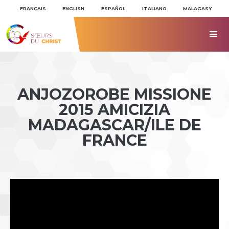
Aller
Outils
au
personnels
FRANÇAIS
ENGLISH
ESPAÑOL
ITALIANO
MALAGASY
contenu.
|
Aller
à

la
navigation
ANJOZOROBE MISSIONE
2015 AMICIZIA
MADAGASCAR/ILE DE
FRANCE