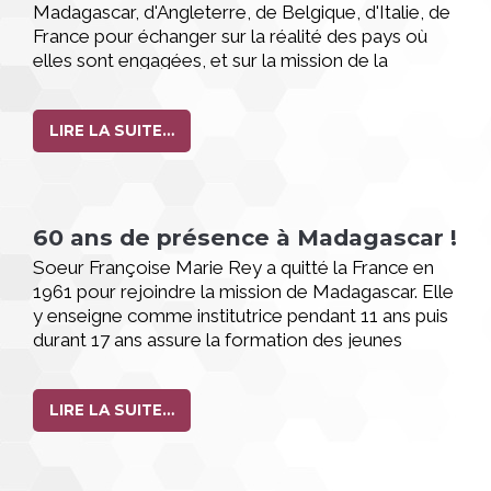
Madagascar, d'Angleterre, de Belgique, d'Italie, de
France pour échanger sur la réalité des pays où
elles sont engagées, et sur la mission de la
congrégation. Elles travaillent sur des orientations
pour les années à venir et une Supérieure
Générale et son Conseil ont été élus pour un
LIRE LA SUITE…
nouveau mandat.
60 ans de présence à Madagascar !
Soeur Françoise Marie Rey a quitté la France en
1961 pour rejoindre la mission de Madagascar. Elle
y enseigne comme institutrice pendant 11 ans puis
durant 17 ans assure la formation des jeunes
soeurs malgaches. Depuis 1989 elle s'occupe des
enfants de l'orphelinat de Faratsiho. Arrivée à l'âge
de 80 ans, les orphelines de Faratsiho lui
LIRE LA SUITE…
souhaitent son anniversaire.