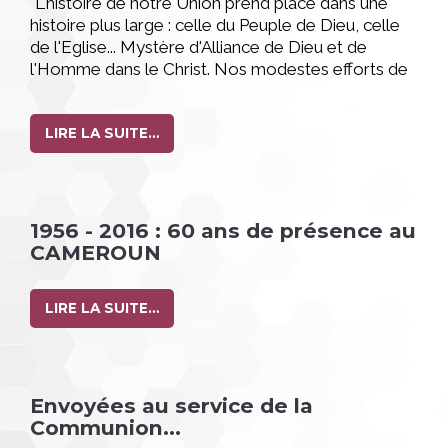
"L'histoire de notre Union prend place dans une
histoire plus large : celle du Peuple de Dieu, celle
de l'Eglise... Mystère d'Alliance de Dieu et de
l'Homme dans le Christ. Nos modestes efforts de
rassemblement sont la matière dont Il se sert pour
faire avancer son oeuvre à Lui... : ‘REUNIR
L'UNIVERS ENTIER SOUS UN SEUL CHEF : LE
LIRE LA SUITE…
CHRIST' (Eph. 1,10)" (Constitutions)
1956 - 2016 : 60 ans de présence au
CAMEROUN
LIRE LA SUITE…
Envoyées au service de la
Communion...