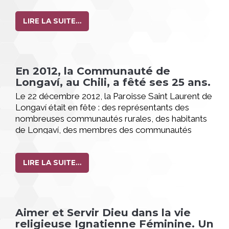
déroulaient dans la salle de spectacle LOVASOA.
Des parents d'élèves et beaucoup d'autres
LIRE LA SUITE…
personnes ont été invités. La fête nous unissait
dans la joie et le rire mais elle nous a surtout
permis de vivre et de renforcer le thème :
“FAMILLE QUI NE CESSE DE SE RENOUVELER”
En 2012, la Communauté de
Un élève de 3e A
Longaví, au Chili, a fêté ses 25 ans.
Le 22 décembre 2012, la Paroisse Saint Laurent de
Longaví était en fête : des représentants des
nombreuses communautés rurales, des habitants
de Longaví, des membres des communautés
religieuses du doyenné, les associés de Longaví et
une bonne partie des soeurs du Christ de la
Province s´étaient rassemblés afin de rendre grâce
LIRE LA SUITE…
à Dieu pour les 25 ans de présence de la
communauté des soeurs du Christ dans la
commune.
Aimer et Servir Dieu dans la vie
religieuse Ignatienne Féminine. Un