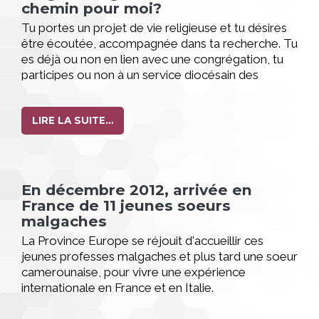
chemin pour moi?
Tu portes un projet de vie religieuse et tu désires
être écoutée, accompagnée dans ta recherche. Tu
es déjà ou non en lien avec une congrégation, tu
participes ou non à un service diocésain des
vocations, tu cherches un autre lieu d'Eglise où
approfondir l'appel que tu entends. Tu es invitée à
un week-end à l'écoute de l'Esprit du 14 au 16 juin
LIRE LA SUITE…
2013 en ile de France.
En décembre 2012, arrivée en
France de 11 jeunes soeurs
malgaches
La Province Europe se réjouit d'accueillir ces
jeunes professes malgaches et plus tard une soeur
camerounaise, pour vivre une expérience
internationale en France et en Italie.