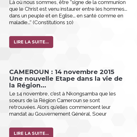
Là où nous sommes, être ''signe de la communion
que le Christ est venu instaurer entre les hommes...
dans un peuple et en Eglise... en santé comme en
maladie...'' (Constitutions 10)
LIRE LA SUITE…
CAMEROUN : 14 novembre 2015
Une nouvelle Etape dans la vie de
la Région...
Le 14 novembre, c'est à Nkongsamba que les
soeurs de la Région Cameroun se sont
retrouvées. Alors qu'elles commencent leur
mandat au Gouvernement Général, Soeur
Emérentienne, Supérieure Générale, et Sr Claudie,
Conseillère, sont arrivées au Cameroun pour
rencontrer les soeurs sur leurs lieux de missions et
LIRE LA SUITE…