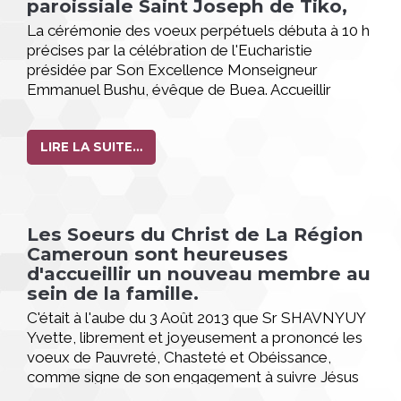
paroissiale Saint Joseph de Tiko,
La cérémonie des voeux perpétuels débuta à 10 h
précises par la célébration de l'Eucharistie
présidée par Son Excellence Monseigneur
Emmanuel Bushu, évêque de Buea. Accueillir
définitivement un nouveau membre dans la
Congrégation était un évènement riche de grâces
pour la Région du Cameroun en particulier et pour
LIRE LA SUITE…
toute la Congrégation des Soeurs du Christ. Nous
continuons de prier pour Soeur Florence et nous
remercions de tout coeur le Seigneur pour sa
famille humaine qui l'a soutenue dans sa réponse
Les Soeurs du Christ de La Région
particulière à l'appel de Dieu.
Cameroun sont heureuses
d'accueillir un nouveau membre au
sein de la famille.
C'était à l'aube du 3 Août 2013 que Sr SHAVNYUY
Yvette, librement et joyeusement a prononcé les
voeux de Pauvreté, Chasteté et Obéissance,
comme signe de son engagement à suivre Jésus
Christ de plus près dans la congrégation.