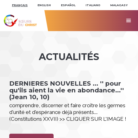
Aller
Outils
au
personnels
FRANÇAIS
ENGLISH
ESPAÑOL
ITALIANO
MALAGASY
contenu.
|
Aller
à

la
navigation
ACTUALITÉS
DERNIERES NOUVELLES ... '' pour
qu'ils aient la vie en abondance...''
(Jean 10, 10)
comprendre, discerner et faire croître les germes
d'unité et d'espérance déjà présents....
(Constitutions XXVII) >> CLIQUER SUR L'IMAGE !