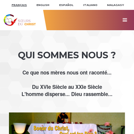
Aller
Outils
au
personnels
FRANÇAIS
ENGLISH
ESPAÑOL
ITALIANO
MALAGASY
contenu.
|
Aller
à

la
navigation
QUI SOMMES NOUS ?
Ce que nos mères nous ont raconté...
Du XVIe Siècle au XXIe Siècle
L'homme disperse... Dieu rassemble...