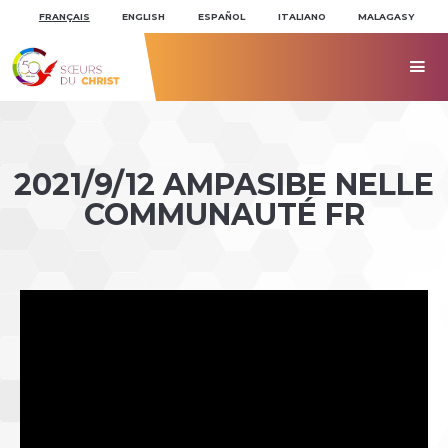
Aller
Outils
au
personnels
FRANÇAIS
ENGLISH
ESPAÑOL
ITALIANO
MALAGASY
contenu.
|
Aller
à

la
navigation
2021/9/12 AMPASIBE NELLE
COMMUNAUTÉ FR