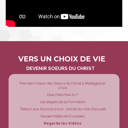
VERS UN CHOIX DE VIE
Navigation
DEVENIR SOEURS DU CHRIST
Premiers Vœux des Sœurs du Christ à Madagascar
2024
Que cherches-tu ?
Les étapes de la Formation
“Retour aux Sources 2024”, extrait du mot d’accueil
Rassemblées et Envoyées
Regarde les Vidéos