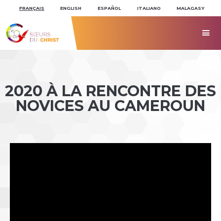
Aller
Outils
au
personnels
FRANÇAIS
ENGLISH
ESPAÑOL
ITALIANO
MALAGASY
contenu.
|
Aller
à

la
navigation
2020 À LA RENCONTRE DES
NOVICES AU CAMEROUN