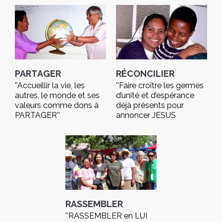
PARTAGER
RÉCONCILIER
''Accueillir la vie, les
''Faire croître les germes
autres, le monde et ses
d’unité et d’espérance
valeurs comme dons à
déjà présents pour
PARTAGER''
annoncer JESUS
(Constitutions 35)
CHRIST, chemin de
RECONCILIATION ''
(Projet de vie)
RASSEMBLER
''RASSEMBLER en LUI