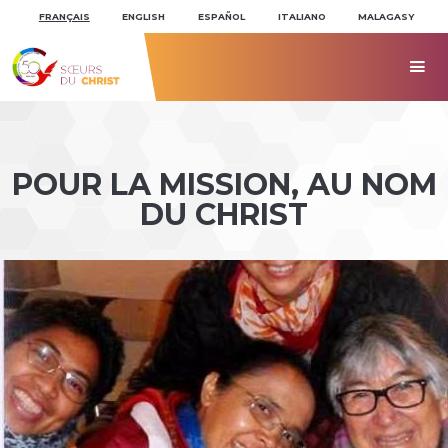
Aller
Outils
au
personnels
FRANÇAIS
ENGLISH
ESPAÑOL
ITALIANO
MALAGASY
contenu.
|
Aller
à

la
navigation
POUR LA MISSION, AU NOM
DU CHRIST