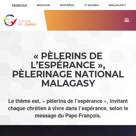
Aller
Outils
au
personnels
FRANÇAIS
ENGLISH
ESPAÑOL
ITALIANO
MALAGASY
contenu.
|
Aller
à

la
navigation
« PÈLERINS DE
L’ESPÉRANCE »,
PÈLERINAGE NATIONAL
MALAGASY
Le thème est, « pèlerins de l’espérance », invitant
chaque chrétien à vivre dans l’espérance, selon le
message du Pape François.