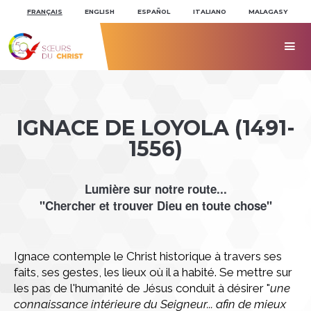
Aller
Outils
au
personnels
FRANÇAIS
ENGLISH
ESPAÑOL
ITALIANO
MALAGASY
contenu.
|
Aller
à

la
navigation
IGNACE DE LOYOLA (1491-
1556)
Lumière sur notre route...
"Chercher et trouver Dieu en toute chose"
Ignace contemple le Christ historique à travers ses
faits, ses gestes, les lieux où il a habité. Se mettre sur
les pas de l'humanité de Jésus conduit à désirer "
une
connaissance intérieure du Seigneur... afin de mieux