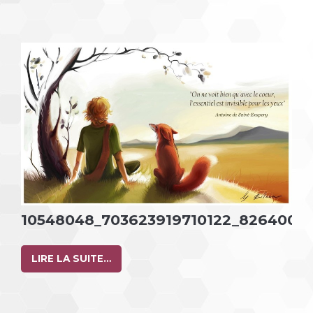
10548048_703623919710122_8264000
LIRE LA SUITE…