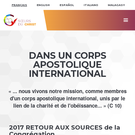
Aller
Outils
au
personnels
FRANÇAIS
ENGLISH
ESPAÑOL
ITALIANO
MALAGASY
contenu.
|
Aller
à

la
navigation
DANS UN CORPS
APOSTOLIQUE
INTERNATIONAL
« ... nous vivons notre mission, comme membres
d'un corps apostolique international, unis par le
lien de la charité et de l'obéissance... » (C 10)
2017 RETOUR AUX SOURCES de la
Congrégation...