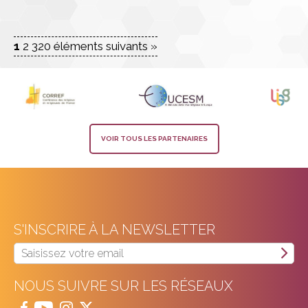
1
2
3
20 éléments suivants »
VOIR TOUS LES PARTENAIRES
S'INSCRIRE À LA NEWSLETTER
NOUS SUIVRE SUR LES RÉSEAUX



