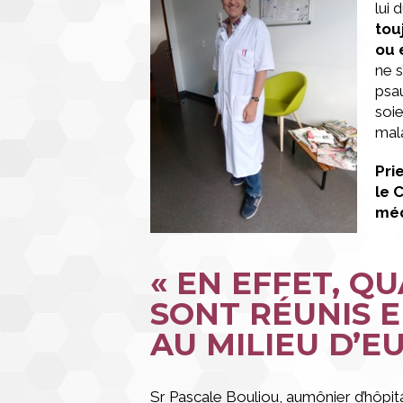
lui 
tou
ou 
ne s
psa
soie
mal
Prie
le 
méd
« EN EFFET, Q
SONT RÉUNIS E
AU MILIEU D’EU
Sr Pascale Bouliou, aumônier d’hôpit