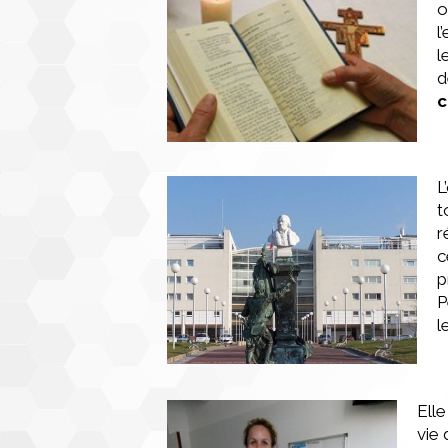
o
l
l
d
c
L
t
r
c
p
P
l
Elle
vie 