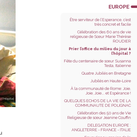
EUROPE
Être serviteur de l’Esperance, c’est
très concret et facile
Célébration des 60 ans de vie
religieuse de Sœur Marie Thérèse
ROUDIER
Prier l’office du milieu du jour à
l’hôpital ?
Fête du centenaire de sœur Susanna
Testa, Italienne
Quatre Jubilés en Bretagne
Jubilés en Haute-Loire
À la communauté de Rome: Joie,
Joie, Joie…. et Espérance !
 l'Hôpital
QUELQUES ECHOS DE LA VIE DE LA
COMMUNAUTE DE POLIGNAC
Célébration des 50 ans de Vie
Religieuse de sœur Jeanine Couffin
DELEGATION EUROPE :
ANGLETERRE - FRANCE - ITALIE
u