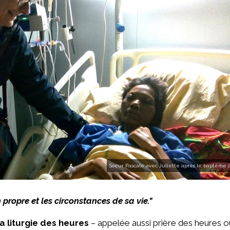
Soeur Pascale avec Juliette après le baptême à
propre et les circonstances de sa vie
."
a liturgie des heures
– appelée aussi prière des heures o