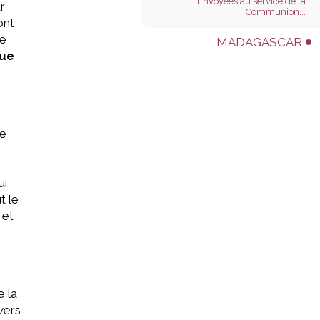
Envoyées au service de la
ur
Communion...
ont
ée
MADAGASCAR
que
me
ui
t le
 et
e la
vers