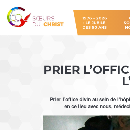
Aller
Outils
au
personnels
contenu.
|
Aller
à
1976 - 2026
la
: LE JUBILÉ
SO
navigation
DES 50 ANS
N
PRIER L’OFFI
L
Prier l’office divin au sein de l’hô
en ce lieu avec nous, médec