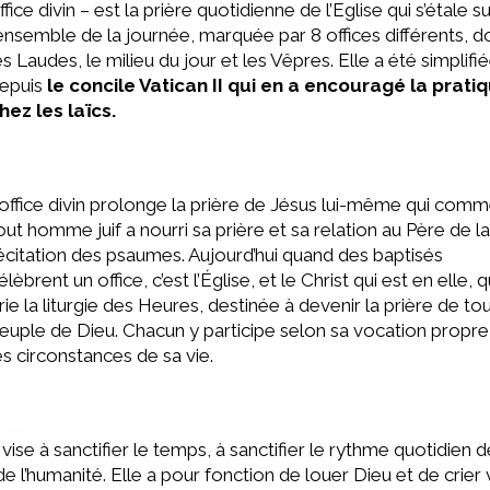
ffice divin – est la prière quotidienne de l’Eglise qui s’étale s
’ensemble de la journée, marquée par 8 offices différents, d
es Laudes, le milieu du jour et les Vêpres. Elle a été simplifi
epuis
le concile Vatican II qui en a encouragé la prati
hez les laïcs.
’office divin prolonge la prière de Jésus lui-même qui com
out homme juif a nourri sa prière et sa relation au Père de la
écitation des psaumes. Aujourd’hui quand des baptisés
élèbrent un office, c’est l’Église, et le Christ qui est en elle, q
rie la liturgie des Heures, destinée à devenir la prière de tou
euple de Dieu. Chacun y participe selon sa vocation propre
es circonstances de sa vie.
 vise à sanctifier le temps, à sanctifier le rythme quotidien d
de l’humanité. Elle a pour fonction de louer Dieu et de crier 