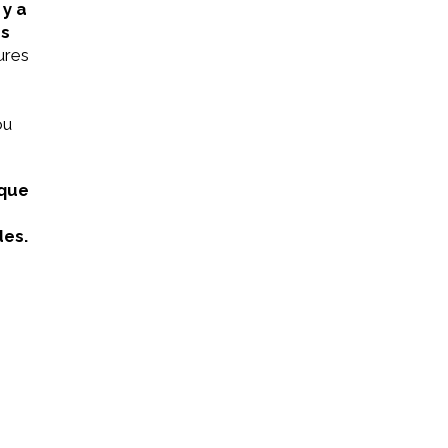
l y a
és
eures
ou
 que
des.