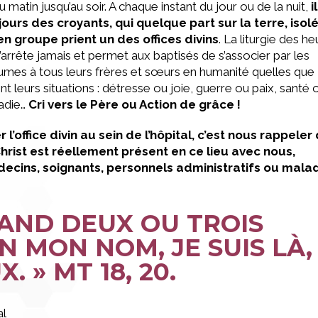
du matin jusqu’au soir. A chaque instant du jour ou de la nuit,
i
jours des croyants, qui quelque part sur la terre, isol
en groupe prient un des offices divins
. La liturgie des h
’arrête jamais et permet aux baptisés de s’associer par les
umes à tous leurs frères et sœurs en humanité quelles que
nt leurs situations : détresse ou joie, guerre ou paix, santé 
adie…
Cri vers le Père ou Action de grâce !
r l’office divin au sein de l’hôpital, c’est nous rappeler
Christ est réellement présent en ce lieu avec nous,
ecins, soignants, personnels administratifs ou mala
UAND DEUX OU TROIS
N MON NOM, JE SUIS LÀ,
X. »
MT 18, 20.
al