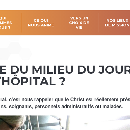
QUI
VERS UN
CE QUI
NOS LIEUX
MMES
CHOIX DE
NOUS ANIME
DE MISSION
OUS ?
VIE
CE DU MILIEU DU JOU
’HÔPITAL ?
pital, c’est nous rappeler que le Christ est réellement pré
ins, soignants, personnels administratifs ou malades.