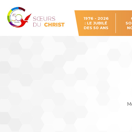
Aller
Outils
au
personnels
contenu.
|
Aller
à
1976 - 2026
la
: LE JUBILÉ
SO
navigation
DES 50 ANS
N
Mo