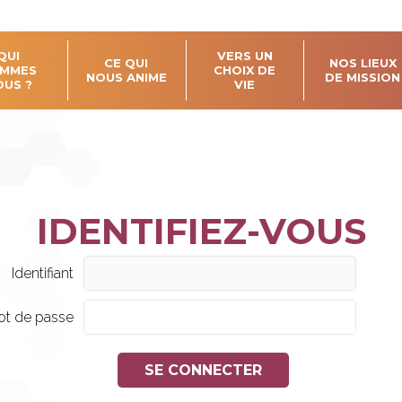
QUI
VERS UN
CE QUI
NOS LIEUX
MMES
CHOIX DE
NOUS ANIME
DE MISSION
OUS ?
VIE
Identifiant
t de passe