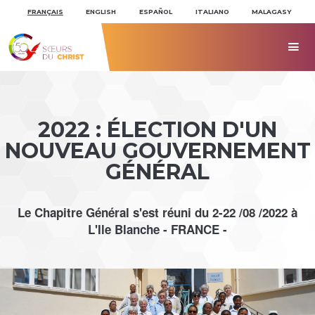
Aller
Outils
au
personnels
FRANÇAIS
ENGLISH
ESPAÑOL
ITALIANO
MALAGASY
contenu.
|
Aller
à

la
navigation
2022 : ÉLECTION D'UN
NOUVEAU GOUVERNEMENT
GÉNÉRAL
Le Chapitre Général s'est réuni du 2-22 /08 /2022 à
L'Ile Blanche - FRANCE -