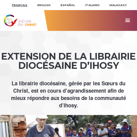
Aller
Outils
au
personnels
FRANÇAIS
ENGLISH
ESPAÑOL
ITALIANO
MALAGASY
contenu.
|
Aller
à

la
navigation
EXTENSION DE LA LIBRAIRIE
DIOCÉSAINE D’IHOSY
La librairie diocésaine, gérée par les Sœurs du
Christ, est en cours d’agrandissement afin de
mieux répondre aux besoins de la communauté
d’Ihosy.