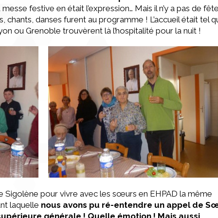
 messe festive en était l’expression… Mais il n’y a pas de fêt
 chants, danses furent au programme ! L’accueil était tel q
on ou Grenoble trouvèrent là l’hospitalité pour la nuit !
e Sigolène pour vivre avec les sœurs en EHPAD la même
nt laquelle
nous avons pu ré-entendre un appel de S
upérieure générale ! Quelle émotion ! Mais aussi