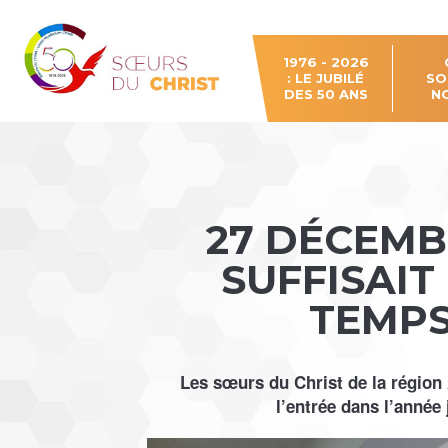
Aller
Outils
au
personnels
contenu.
|
Aller
à
1976 - 2026
la
: LE JUBILÉ
SO
navigation
DES 50 ANS
N
27 DÉCEMB
SUFFISAIT
TEMPS
Les sœurs du Christ de la région
l’entrée dans l’année