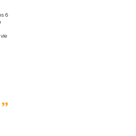
es 6
e
 vie