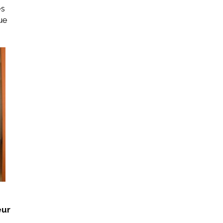
es
ue
œur