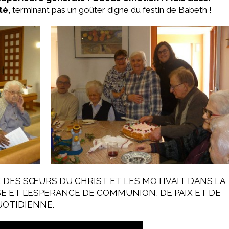
té,
terminant pas un goûter digne du festin de Babeth !
 DES SŒURS DU CHRIST ET LES MOTIVAIT DANS LA
SE ET L’ESPERANCE DE COMMUNION, DE PAIX ET DE
UOTIDIENNE.