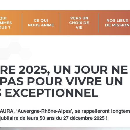
QUI
VERS UN
CE QUI
NOS LIEUX
MMES
CHOIX DE
NOUS ANIME
DE MISSION
OUS ?
VIE
RE 2025, UN JOUR NE
 PAS POUR VIVRE UN
 EXCEPTIONNEL
 AURA, ‘Auvergne-Rhône-Alpes’, se rappelleront longte
 jubilaire de leurs 50 ans du 27 décembre 2025 !