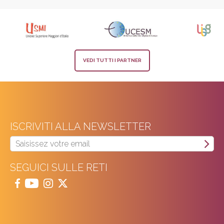
VEDI TUTTI I PARTNER
ISCRIVITI ALLA NEWSLETTER
SEGUICI SULLE RETI



