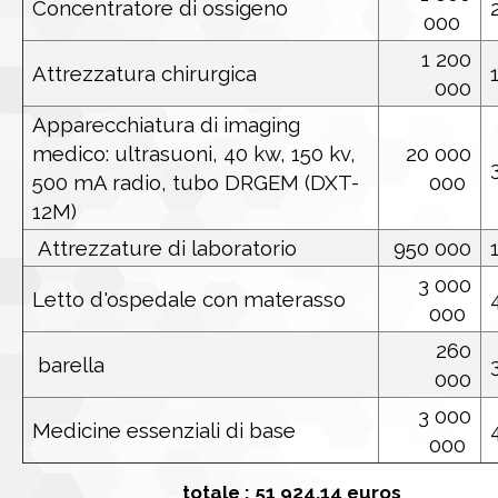
Concentratore di ossigeno
000
1 200
Attrezzatura chirurgica
000
Apparecchiatura di imaging
medico: ultrasuoni, 40 kw, 150 kv,
20 000
500 mA radio, tubo DRGEM (DXT-
000
12M)
Attrezzature di laboratorio
950 000
3 000
Letto d'ospedale con materasso
000
260
barella
000
3 000
Medicine essenziali di base
000
totale : 51 924,14 euros