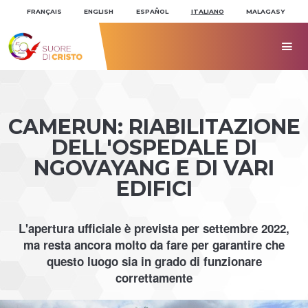
Salta
Strumenti
ai
personali
FRANÇAIS
ENGLISH
ESPAÑOL
ITALIANO
MALAGASY
contenuti.
|
Salta
alla

navigazione
CAMERUN: RIABILITAZIONE
DELL'OSPEDALE DI
NGOVAYANG E DI VARI
EDIFICI
L'apertura ufficiale è prevista per settembre 2022,
ma resta ancora molto da fare per garantire che
questo luogo sia in grado di funzionare
correttamente